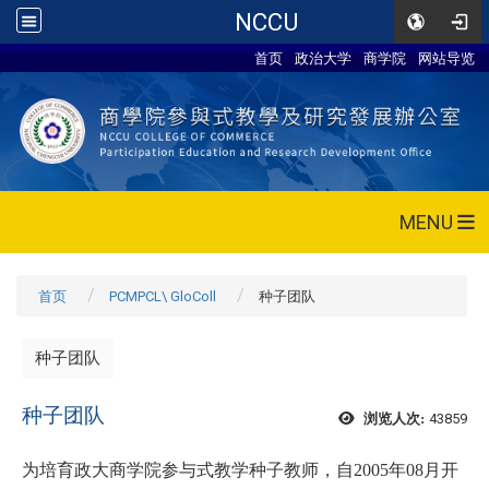
NCCU
首页
政治大学
商学院
网站导览
MENU
首页
PCMPCL\ GloColl
种子团队
种子团队
种子团队
43859
浏览人次:
为培育政大商学院参与式教学种子教师，自2005年08
月开