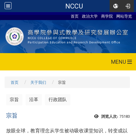
NCCU
首页
政治大学
商学院
网站导览
MENU
首页
关于我们
宗旨
宗旨
沿革
行政团队
宗旨
75183
浏览人次:
放眼全球，教育理念从学生被动吸收课堂知识，转变成以