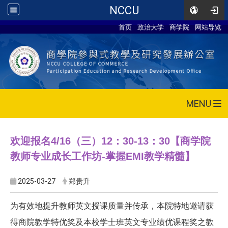
NCCU
首页
政治大学
商学院
网站导览
MENU
欢迎报名4/16（三）12：30-13：30【商学院
教师专业成长工作坊-掌握EMI教学精髓】
2025-03-27
郑贵升
为有效地提升教师英文授课质量并传承，本院特地邀请获
得商院教学特优奖及本校学士班英文专业绩优课程奖之教