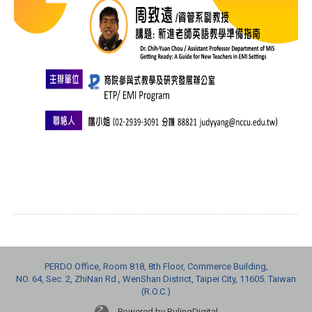
PERDO Office, Room 818, 8th Floor, Commerce Building,
NO. 64, Sec. 2, ZhiNan Rd., WenShan District, Taipei City, 11605. Taiwan
(R.O.C.)
Powered by RulingDigital