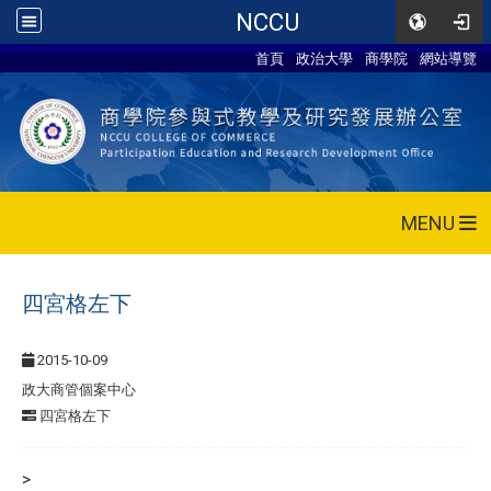
NCCU
首頁
政治大學
商學院
網站導覽
MENU
四宮格左下
2015-10-09
政大商管個案中心
四宮格左下
>