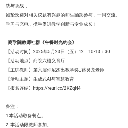
势与挑战，
诚挚欢迎对相关议题有兴趣的师生踊跃参与，一同交流、
学习与充电，携手促进教学创新与专业成长！
商学院教师社群《午餐时光约会》
【活动时间】2025年5月23日（五）12：10-13：30
【活动地点】商院六楼义育厅
【主讲教师】第六届仲尼杰出教学奖_蔡炎龙老师
【活动主题】生成式AI与智慧教育
【报名连结】https://reurl.cc/2KZqN4
备注：
1.本活动敬备餐点。
2. 本活动限教师参加。